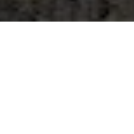
GDZIE JESTEŚMY?
PAPRYCZKA PIZZA&RESTAURANT
Zawiszy 14
01-167 Warszawa
ZADZWOŃ DO NAS
(22) 499 29 29
GODZINY OTWARCIA
Dzisiaj: