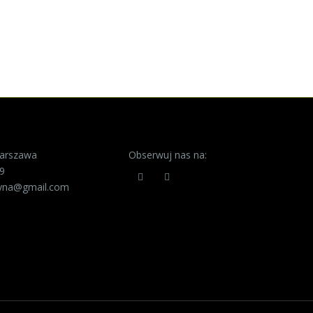
Warszawa
Obserwuj nas na:
29
tyna@gmail.com