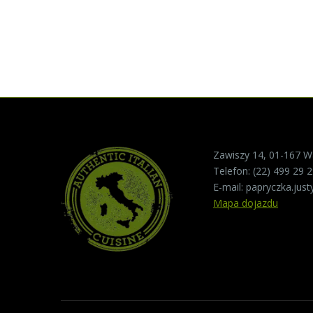
Zawiszy 14, 01-167 
Telefon:
(22) 499 29 
E-mail:
papryczka.jus
Mapa dojazdu